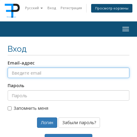
Русский
Вход
Регистрация
Просмотр корзины
Togg
navig
Вход
Email-адрес
Пароль
Запомнить меня
Забыли пароль?