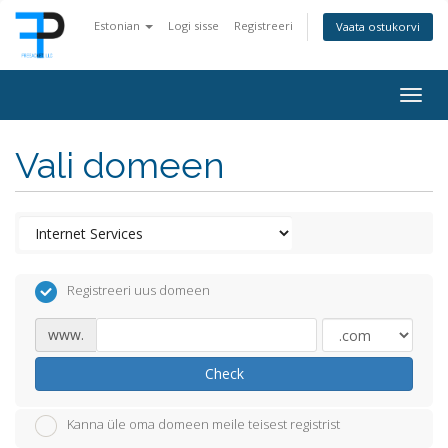
Estonian
Logi sisse
Registreeri
Vaata ostukorvi
Togg
navig
Vali domeen
Registreeri uus domeen
www.
Check
Kanna üle oma domeen meile teisest registrist